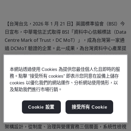
【台灣台北，2026 年 1 月 21 日】英國標準協會（BSI）今
日宣布，中華電信正式取得 BSI「資料中心信賴標誌（Data
Centre Mark of Trust，DC MoT）」，成為台灣第一家通
過 DCMoT 驗證的企業。此一成果，為台灣資料中心產業提
供一套可對齊國際治理要求的實務示範，也象徵其資料中心
營運已由單點合規，進一步邁向以成熟度與韌性為核心的系
本網站透過使用 Cookies 為提供您最佳個人化且即時的服
統化治理階段，為產業建立具體可循的國際信賴標竿。
務。點擊 "接受所有 cookies" 即表示您同意在設備上儲存
cookies 以優化我們的網站運作、分析網站使用情形，以
隨著人工智慧（AI）、雲端運算與關鍵數位服務快速發展，
及幫助我們進行市場行銷。
資料中心已成為支撐數位經濟與關鍵基礎設施韌性的核心。
其競爭力不再僅取決於算力與規模，更關乎是否具備長期、
Cookie 設置
接受所有 Cookie
穩定且可被信任的治理能力。BSI 推出的「資料中心信賴標
誌（DC MoT）」為全球首創的整合式驗證制度，採模組化
架構設計，從制度、治理與營運實務三個層面，系統性檢視