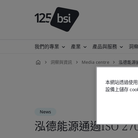
我們的專業
產業
產品與服務
洞
洞察與資訊
Media centre
泓德能源通
zh-
TW
本網站透過使用 
設備上儲存 c
News
泓德能源通過ISO 