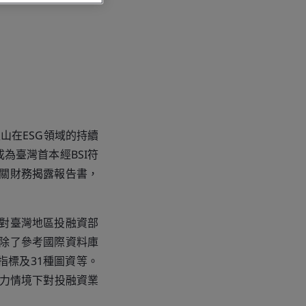
玉山在ESG領域的持續
為臺灣首本經BSI符
候相關財務揭露報告書，
告書對臺灣地區投融資部
。除了參考國際資料庫
指標及31種圖資等。
壓力情境下對投融資業