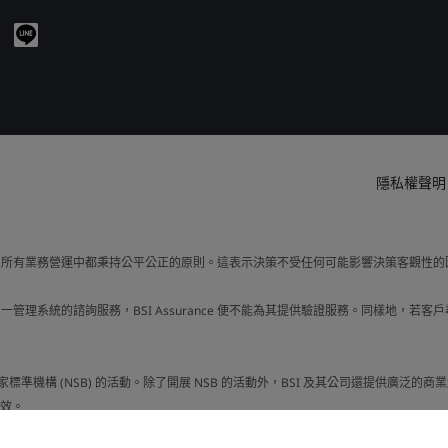
隱私權聲明
易和所有業務營運中都秉持公平公正的原則。這表示決策不受任何可能影響決策客觀性的
同一管理系統的諮詢服務，BSI Assurance 便不能為其提供驗證服務。同樣地，
國家標準機構 (NSB) 的活動。除了開展 NSB 的活動外，BSI 及其公司還提供廣
效。