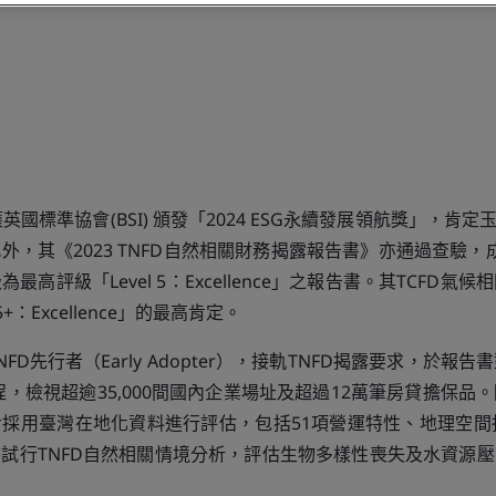
英國標準協會(BSI) 頒發「2024 ESG永續發展領航獎」，肯定
外，其《2023 TNFD自然相關財務揭露報告書》亦通過查驗，成
最高評級「Level 5：Excellence」之報告書。其TCFD氣
5+：Excellence」的最高肯定。
FD先行者（Early Adopter），接軌TNFD揭露要求，於報
流程，檢視超逾35,000間國內企業場址及超過12萬筆房貸擔保品
採用臺灣在地化資料進行評估，包括51項營運特性、地理空間
試行TNFD自然相關情境分析，評估生物多樣性喪失及水資源