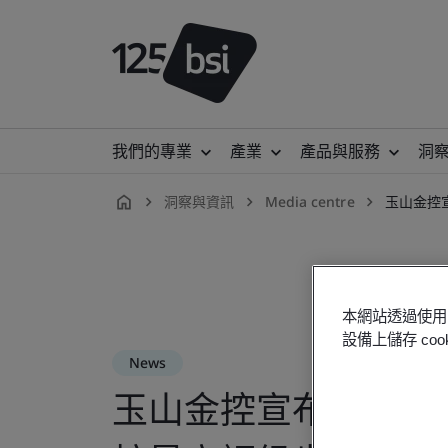
我們的專業
產業
產品與服務
洞
洞察與資訊
Media centre
玉山金控
zh-
TW
本網站透過使用 
設備上儲存 c
News
玉山金控宣布臺灣首本