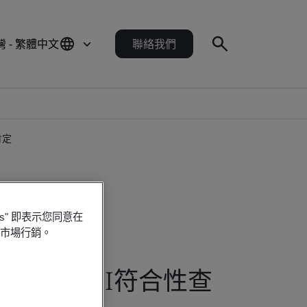
灣 - 繁體中文
聯絡我們
肯定
es" 即表示您同意在
行市場行銷。
書 獲BSI符合性查