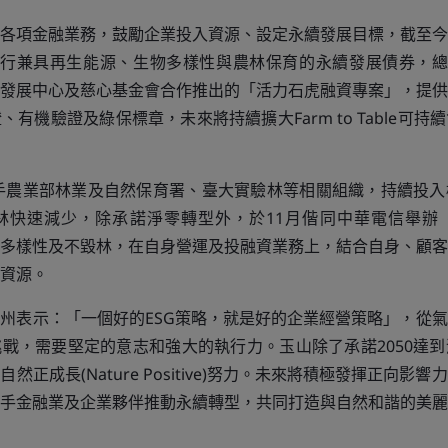
各項金融業務，鼓勵企業投入資源、設定永續發展目標，截至今
發行兼具再生能源、生物多樣性與農林保育的永續發展債券，總
發展中心及慈心基金會合作推出的「活力石虎融資專案」，提供
有機驗證及綠保標章，未來將持續擴大Farm to Table可
攜手農業部林業及自然保育署、臺大實驗林等相關組織，持續投
林快速減少，除承諾淨零轉型外，於11月偕同中華電信舉辦
多樣性及不毀林，在自身營運及投融資業務上，結合自身、顧客
資源。
州表示：「一個好的ESG策略，就是好的企業經營策略」，從
戰，需要堅定的意志和強大的執行力。玉山除了承諾2050達
然正成長(Nature Positive)努力。未來將積極發揮正向影
手金融業及企業夥伴推動永續轉型，共同打造與自然和諧的美麗