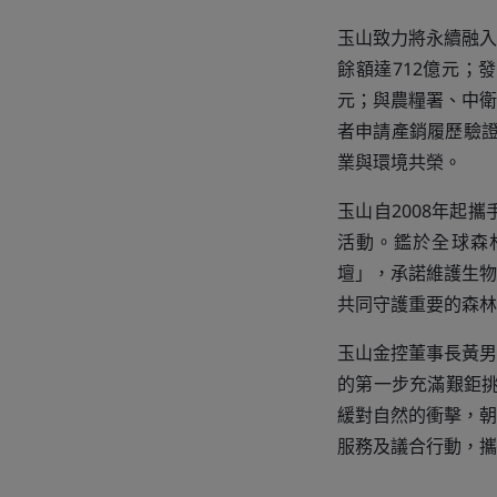
玉山致力將永續融入
餘額達712億元；
元；與農糧署、中衛
者申請產銷履歷驗證、
業與環境共榮。
玉山自2008年起
活動。鑑於全球森
壇」，承諾維護生物
共同守護重要的森林
玉山金控董事長黃男
的第一步充滿艱鉅挑
緩對自然的衝擊，朝自
服務及議合行動，攜