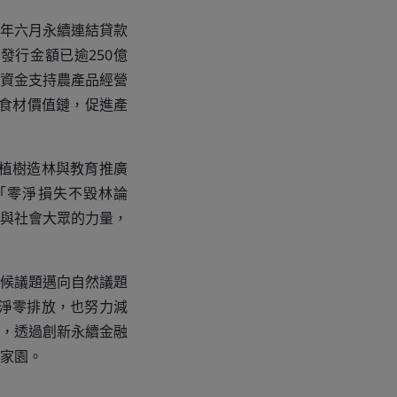
年六月永續連結貸款
發行金額已逾250億
資金支持農產品經營
持續食材價值鏈，促進產
入植樹造林與教育推廣
「零淨損失不毀林論
與社會大眾的力量，
氣候議題邁向自然議題
到淨零排放，也努力減
響力，透過創新永續金融
家園。