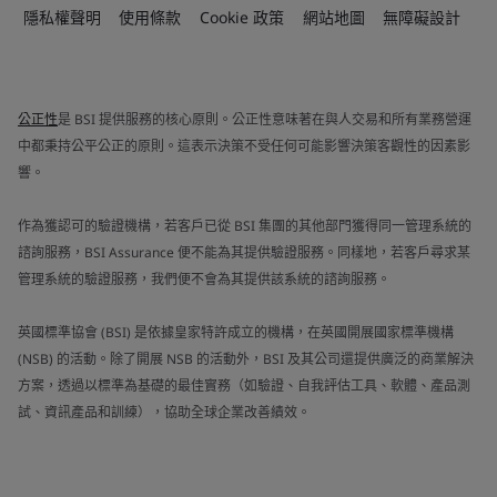
隱私權聲明
使用條款
Cookie 政策
網站地圖
無障礙設計
公正性
是 BSI 提供服務的核心原則。公正性意味著在與人交易和所有業務營運
中都秉持公平公正的原則。這表示決策不受任何可能影響決策客觀性的因素影
響。
作為獲認可的驗證機構，若客戶已從 BSI 集團的其他部門獲得同一管理系統的
諮詢服務，BSI Assurance 便不能為其提供驗證服務。同樣地，若客戶尋求某
管理系統的驗證服務，我們便不會為其提供該系統的諮詢服務。
英國標準協會 (BSI) 是依據皇家特許成立的機構，在英國開展國家標準機構
(NSB) 的活動。除了開展 NSB 的活動外，BSI 及其公司還提供廣泛的商業解決
方案，透過以標準為基礎的最佳實務（如驗證、自我評估工具、軟體、產品測
試、資訊產品和訓練），協助全球企業改善績效。