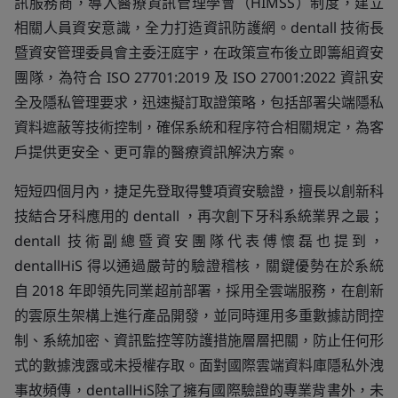
訊服務商，導入醫療資訊管理學會（HIMSS）制度，建立
相關人員資安意識，全力打造資訊防護網。dentall 技術長
暨資安管理委員會主委汪庭宇，在政策宣布後立即籌組資安
團隊，為符合 ISO 27701:2019 及 ISO 27001:2022 資訊安
全及隱私管理要求，迅速擬訂取證策略，包括部署尖端隱私
資料遮蔽等技術控制，確保系統和程序符合相關規定，為客
戶提供更安全、更可靠的醫療資訊解決方案。
短短四個月內，捷足先登取得雙項資安驗證，擅長以創新科
技結合牙科應用的 dentall ，再次創下牙科系統業界之最；
dentall 技術副總暨資安團隊代表傅懷磊也提到，
dentallHiS 得以通過嚴苛的驗證稽核，關鍵優勢在於系統
自 2018 年即領先同業超前部署，採用全雲端服務，在創新
的雲原生架構上進行產品開發，並同時運用多重數據訪問控
制、系統加密、資訊監控等防護措施層層把關，防止任何形
式的數據洩露或未授權存取。面對國際雲端資料庫隱私外洩
事故頻傳，dentallHiS除了擁有國際驗證的專業背書外，未