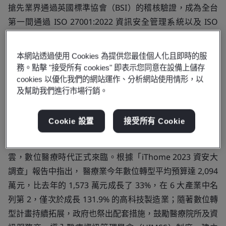
搶先業界通過英國標準協會（BSI）的稽核驗證，成為全台
第一間通過 ISO 27001:2022 資訊安全管理系統以及 ISO
27701:2019 隱私安全管理系統，國際級資安雙驗證的牙科
病歷系統商，並於 25 日正式由 BSI 簡慧伶協理代表頒證，
本網站透過使用 Cookies 為提供您最佳個人化且即時的服
dentall 執行長陳欽章偕同技術長汪庭宇，以及技術副總傅
務。點擊 "接受所有 cookies" 即表示您同意在設備上儲存
懷磊共同領取實體證書，並宣誓將持續以嚴密資安防護措
cookies 以優化我們的網站運作、分析網站使用情形，以
及幫助我們進行市場行銷。
施，確保病歷隱私符合最高層級安全標準。
2022 年衛福部公告新版電子病歷上雲法規，為加強雲端資
Cookie 設置
接受所有 Cookie
安管理，今年發函至各大醫療系統服務商，明示未來皆需取
得國際資安驗證，另外更進一步宣告明年醫療系統全面上
雲，數位醫療時代正式來臨。根據「iThome 2023 資安大
調查」報告中指出， 醫療業今年數位轉型平均預算達 2,094
萬元，比去年的 1,573 萬元成長了 33%，在 6 大產業中名
列第 2，僅次於成長 131.9% 的高科技製造業；隨著數位轉
型計畫持續拓展，政府也祭出配套措施，鼓勵醫療院所及資