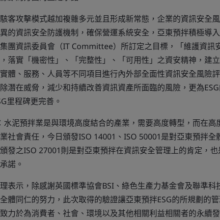
駭客攻擊模式越加複雜多元並且形成新常態，企業的資訊安全風
異的資訊安全防護機制，確保營運系統安全，亞東預拌積極導入ISO
團資訊委員會（IT Committee）所訂定之目標，「維護資
，落實「機密性」、「完整性」、「可用性」之資安精神，建立
實體、服務、人員等不同項目進行內外部全面性資訊安全風險評
除潛在威脅，減少和持續改善資訊資產所面臨的風險，更為ES
SG里程碑更完善。
示：水泥預拌業是與環境高度結合的產業，需要高度轉型，而在高
社會責任，今日頒發ISO 14001、ISO 50001是對亞東預
頒發之ISO 27001則是對亞東預拌在資訊安全管理上的肯定，
承諾。
理表示，除感謝英國標準協會BSI、綠色生產力基金會及聯準科
全體同仁的努力，此次取得的驗證讓亞東預拌ESG的所規劃的
致力於為消費者、社會、環境以及其他相關利益相關者的永續發