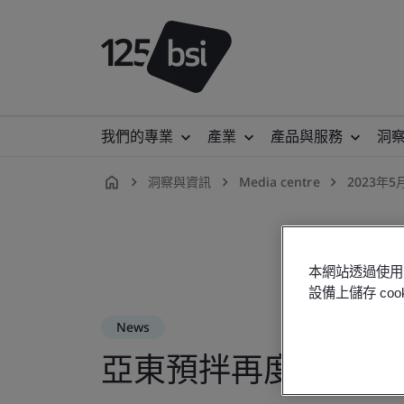
我們的專業
產業
產品與服務
洞
洞察與資訊
Media centre
2023年5
zh-
TW
本網站透過使用 
設備上儲存 c
News
亞東預拌再度榮獲B