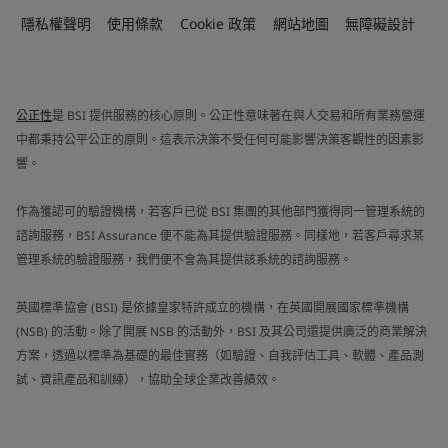
隱私權聲明
使用條款
Cookie 政策
網站地圖
無障礙設計
公正性
是 BSI 提供服務的核心原則。公正性意味著在與人交易和所有業務營運
中都秉持公平公正的原則。這表示決策不受任何可能影響決策客觀性的因素影
響。
作為獲認可的驗證機構，若客戶已從 BSI 集團的其他部門獲得同一管理系統的
諮詢服務，BSI Assurance 便不能為其提供驗證服務。同樣地，若客戶尋求某
管理系統的驗證服務，我們便不會為其提供該系統的諮詢服務。
英國標準協會 (BSI) 是依據皇家特許成立的機構，在英國開展國家標準機構
(NSB) 的活動。除了開展 NSB 的活動外，BSI 及其公司還提供廣泛的商業解決
方案，透過以標準為基礎的最佳實務（如驗證、自我評估工具、軟體、產品測
試、資訊產品和訓練），協助全球企業改善績效。