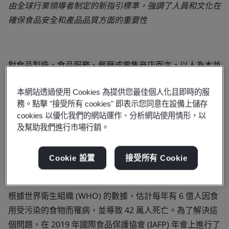
由全球行業領導者制定的新指引標準，強調了
人員
和
文化
在
確保食品安全和產品品質方面的重要性
對食品製造、食品服務、餐廳或零售商店而言，以人為本並
支持合作的食品安全文化，可以幫助提高品質，減少污染或
本網站透過使用 Cookies 為提供您最佳個人化且即時的服
召回風險，同時也有助於提高生產力和留住人才。
務。點擊 "接受所有 cookies" 即表示您同意在設備上儲存
BSI 於本週發布的新全球指南是通過與沃爾瑪、麥當勞、
cookies 以優化我們的網站運作、分析網站使用情形，以
及幫助我們進行市場行銷。
Kerry食品和3M等行業巨頭的共識開發的。指南中指出食
品安全事件、品質不良和召回的共同因素是人而不是機械或
技術故障。同樣的，當問題發生時，人是避免再次發生的關
Cookie 設置
接受所有 Cookie
鍵。
根據世界衛生組織 (WHO) 的數據，估計每年有 6 億人因食
用受污染的食物而罹病，並導致 42 萬人死亡。為了解決這
個問題，在 2019 年國際食品保護協會 (IAFP) 年會上進行了