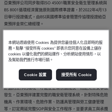
亞東預拌公司同步取得ISO 45001職業安全衛生管理系統與
BS 8001循環經濟實施原則國際標準證書，於2022年4月13
日舉行授證儀式，由BSI英國標準協會簡慧伶協理授證給亞
東預拌金崇仁總經理。
金崇仁總經理表示 : 亞東預拌願景為「提供高性能混凝土，
與顧客共同組成堅強團隊，成為營建業永續成長的動能」，
本網站透過使用 Cookies 為提供您最佳個人化且即時的服
除了供應客戶高品質之高性能混凝土產品外，也提供專業服
務。點擊 "接受所有 cookies" 即表示您同意在設備上儲存
cookies 以優化我們的網站運作、分析網站使用情形，以
務與營建業共同組成堅強建築團隊，與客戶共同蘊育成長的
及幫助我們進行市場行銷。
動能，也讓消費者能夠有「安心宅，安心材」的百年建築。
對亞東預拌公司而言，公司內部人力資源是最珍貴的資產，
Cookie 設置
接受所有 Cookie
公司持續不斷培養專業優秀人才外，也要讓員工有健康安全
舒適的工作的環境，才能使企業永續成長，為避免工安事故
發生，亞東預拌建置完整的職安衛管理系統，針對特殊危險
機具、作業環境、危險作業、防護具管理與勞工健康管理
等，訂定周延完整SOP與安全工作程序，並要求員工與承攬