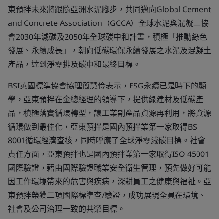
東預拌未來將跟隨亞洲水泥腳步，共同邁向Global Cement
and Concrete Association（GCCA）全球水泥與混凝土協
會2030年減碳及2050年全球碳中和計畫，積極「推動綠色
發展、永續成長」，朝向低碳環保永續發展之水泥及混凝土
產品，達到淨零排及碳中和最終目標。
BSI英國標準協會協理簡慧伶表示，ESG永續已是時下的顯
學，亞東預拌在金總經理的領導下，提供綠建材及低碳產
品，積極落實循環轉型，讓工業副產品資源再利用，將資源
循環做到最佳化，亞東預拌是國內預拌業第一家取得BS
8001循環經濟查核，同時呼應了全球淨零減碳目標。社會
責任方面，亞東預拌也是國內預拌業第一家取得ISO 45001
國際驗證，藉由國際驗證職業安全衛生管理，預先做好可能
因工作環境帶來的危害與疾病，深耕員工之健康與福祉。亞
東預拌榮獲二項國際標準查/驗證，成功展現全員在環境、
社會及公司治理一致的共榮目標。