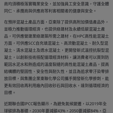
商均須積極落實職業安全，並加強員工安全意識，守護全體
同仁、承攬商與供應商等利害相關者的健康與安全。
在預拌混凝土產品方面，亞東除了提供高附加價值產品外，
並極力推動循環經濟，也提供綠建材及永續低碳混凝土產
品，可供應營建業綠建築所需之建材，在HPC高性能混凝土
方面，可供應SCC自充填混凝土、高流動混凝土、耐久型混
凝土、清水混凝土及透水混凝土，更開發新式溫控抗裂型混
凝土，以創新技術搭配循環經濟材料，讓消費者可以買到防
範因水泥水和熱造成的溫度裂縫的高性能混凝土產品，提高
結構體的堅固性、安全性與耐久性，並且為追求零汙染零排
放目標，與集團企業東聯化學公司攜手開發新化學摻劑，能
更有效回收再利用廠內回收砂石與回收水，達到循環經濟的
目標。
近期聯合國IPCC報告顯示，為避免氣候變遷，以2019年全
球碳排為基礎，2030年要減碳43%，2050要減碳84%，亞