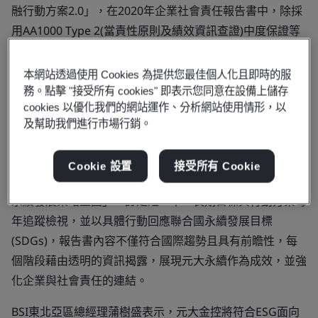
融行動方案2.0」，在2020年企業社會責任報告書中，除採
用AA1000 Type 2(當責性原則及績效資訊查證)中度保證等
級，並參考氣候相關財務揭露建議(TCFD)及永續會計準則
(SASB)等國際準則規範，強化ESG資訊揭露，回應利害關係
本網站透過使用 Cookies 為提供您最佳個人化且即時的服
人關心議題。5月11日舉辦授證儀式，由BSI東北亞區總經
務。點擊 "接受所有 cookies" 即表示您同意在設備上儲存
cookies 以優化我們的網站運作、分析網站使用情形，以
理蒲樹盛代表頒發證書，元大金控董事長申鼎籛代表接受證
及幫助我們進行市場行銷。
書，元大金控CSR報告書連續7年通過國際機構英國標準協
會(BSI)查證。
Cookie 設置
接受所有 Cookie
元大金控所發布2020 CSR報告書，依循「2021-2025集團
永續發展策略藍圖」，訂定短、中、長期目標與行動方案每
年追蹤檢視，並以具體行動回應聯合國永續發展目標
(SDGs)，報告書內容不僅符合國際趨勢且具有前瞻性，每
個階段藉由透明的資訊揭露，展現元大永續作為成效，並強
化企業與社會責任的連結。
BSI東北亞區總經理蒲樹盛表示，元大金控將符合ESG面向