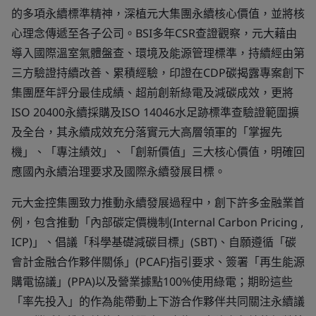
的多項永續標準精神，深植元大集團永續核心價值，並將核
心理念傳遞至各子公司。BSI多年CSR查證觀察，元大藉由
導入國際溫室氣體盤查、環境及能源管理標準，持續經由第
三方驗證持續改善、累積經驗，印證在CDP碳揭露專案創下
集團歷年評分最佳成績、超前創新綠電及減碳成效，更將
ISO 20400永續採購及ISO 14046水足跡標準查驗證範圍擴
及全台，其永續成效充分落實元大高層領軍的「掌握先
機」、「專注績效」、「創新價值」三大核心價值，明確回
應國內永續治理要求及國際永續發展目標。
元大金控集團致力推動永續發展過程中，創下許多金融業首
例，包含推動「內部碳定價機制(Internal Carbon Pricing ,
ICP)」、倡議「科學基礎減碳目標」(SBT)、自願遵循「碳
會計金融合作夥伴關係」(PCAF)指引要求、簽署「再生能源
購電協議」(PPA)以及營業據點100%使用綠電；期盼這些
「率先投入」的作為能帶動上下游合作夥伴共同關注永續議