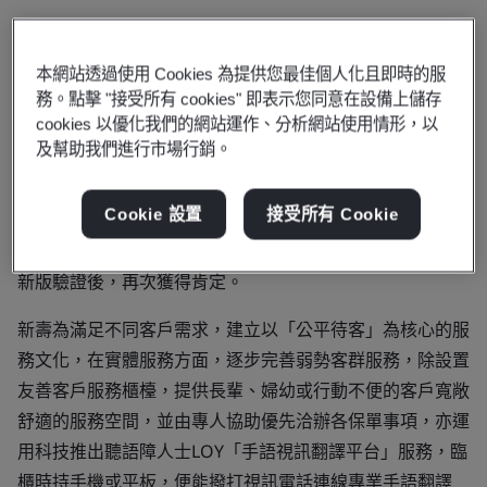
FinTech時代金融服務模式劇變，顧客需求愈來愈多樣化，
本網站透過使用 Cookies 為提供您最佳個人化且即時的服
2021年新光人壽「客戶服務櫃台」及「AI智能客服」通過
務。點擊 "接受所有 cookies" 即表示您同意在設備上儲存
cookies 以優化我們的網站運作、分析網站使用情形，以
「BSI英國標準協會」嚴格檢驗，取得「RMS（Royal
及幫助我們進行市場行銷。
Mystery shopper）皇家神祕客」、「ISO 10002:2018客
訴品質管理系統」兩大服務標準驗證，是台灣金融業首家完
Cookie 設置
接受所有 Cookie
成高規格考驗，取得BSI卓越服務標章的企業，也是繼2020
年領先金融界取得「ISO 10002:2018客訴品質管理系統」
新版驗證後，再次獲得肯定。
新壽為滿足不同客戶需求，建立以「公平待客」為核心的服
務文化，在實體服務方面，逐步完善弱勢客群服務，除設置
友善客戶服務櫃檯，提供長輩、婦幼或行動不便的客戶寬敞
舒適的服務空間，並由專人協助優先洽辦各保單事項，亦運
用科技推出聽語障人士LOY「手語視訊翻譯平台」服務，臨
櫃時持手機或平板，便能撥打視訊電話連線專業手語翻譯