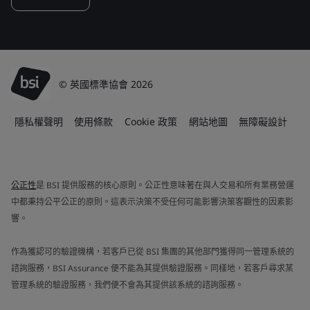
© 英國標準協會 2026
隱私權聲明
使用條款
Cookie 政策
網站地圖
無障礙設計
公正性
是 BSI 提供服務的核心原則。公正性意味著在與人交易和所有業務營運
中都秉持公平公正的原則。這表示決策不受任何可能影響決策客觀性的因素影
響。
作為獲認可的驗證機構，若客戶已從 BSI 集團的其他部門獲得同一管理系統的
諮詢服務，BSI Assurance 便不能為其提供驗證服務。同樣地，若客戶尋求某
管理系統的驗證服務，我們便不會為其提供該系統的諮詢服務。