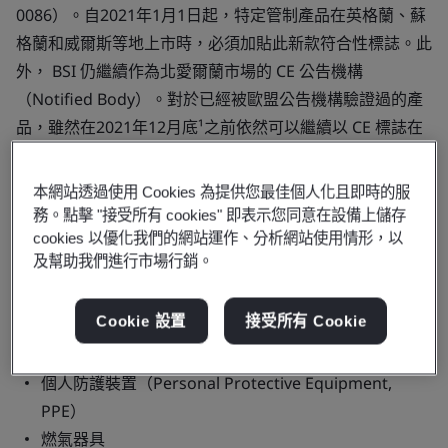
0086）。自2021年1月1日起，特定管制產品在英格蘭、蘇
格蘭和威爾斯等地上市時，必須加貼此新款符合性標誌。此
外， BSI 仍繼續作為北愛爾蘭市場的 CE 公告機構
（Notified Body）。對於已經被歐盟公告機構驗證過的產
品，雖然在2021年12月底¹之前依然可以繼續以 CE 標誌在
英國市場獲得認可，但是 UKCA 標誌已在英國（GB）取代
了 CE 標誌，作為英國市場的符合性標誌。
本網站透過使用 Cookies 為提供您最佳個人化且即時的服
務。點擊 "接受所有 cookies" 即表示您同意在設備上儲存
BSI 身為 UKCA 許可機構，可與各製造商及企業組織配合，
cookies 以優化我們的網站運作、分析網站使用情形，以
完成必要的符合性評估程序，允許他們為下列產品加貼
及幫助我們進行市場行銷。
UKCA 標誌：
Cookie 設置
接受所有 Cookie
須符合歐盟建築產品法規（Construction Products
Regulation, CPR）的建築產品
個人防護裝置（Personal Protective Equipment,
PPE）
燃氣器具