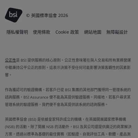
© 英國標準協會 2026
隱私權聲明
使用條款
Cookie 政策
網站地圖
無障礙設計
公正性
是 BSI 提供服務的核心原則。公正性意味著在與人交易和所有業務營運
中都秉持公平公正的原則。這表示決策不受任何可能影響決策客觀性的因素影
響。
作為獲認可的驗證機構，若客戶已從 BSI 集團的其他部門獲得同一管理系統的
諮詢服務，BSI Assurance 便不能為其提供驗證服務。同樣地，若客戶尋求某
管理系統的驗證服務，我們便不會為其提供該系統的諮詢服務。
英國標準協會 (BSI) 是依據皇家特許成立的機構，在英國開展國家標準機構
(NSB) 的活動。除了開展 NSB 的活動外，BSI 及其公司還提供廣泛的商業解決
方案，透過以標準為基礎的最佳實務（如驗證、自我評估工具、軟體、產品測