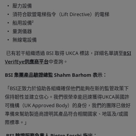
壓力設備
須符合歐盟電梯指令（Lift Directive）的電梯
船用設備²
量測儀器
無線電設備
已有若干組織透過 BSI 取得 UKCA 標誌，詳細名單請至
BSI
VerifEye供應商平台
中查詢。
BSI
集團產品驗證總監
Shahm Barhom
表示：
「BSI正致力於協助各組織確保他們能夠在新的監管政策下
保持韌性並建立信心。我們很榮幸能迅速獲得UKCA英國許
可機構（UK Approved Body）的身份，我們的團隊已做好
準備來幫助製造商證明其產品符合相關國家、地區及/或國
際標準。」
BSI
驗證服務負責人
Pietro Foschi
指出：