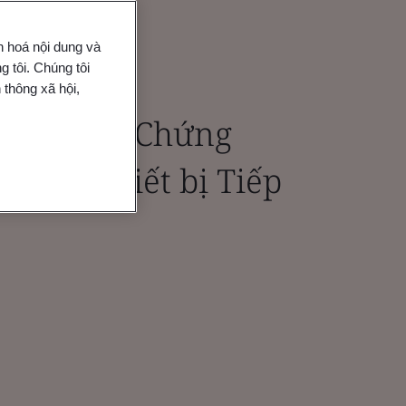
n hoá nội dung và
 tôi. Chúng tôi
 thông xã hội,
toàn nhờ Chứng
ng và Thiết bị Tiếp