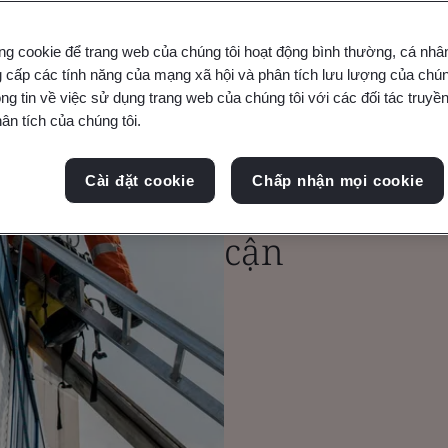
ng cookie để trang web của chúng tôi hoạt động bình thường, cá nhâ
 cấp các tính năng của mạng xã hội và phân tích lưu lượng của chúng
ng tin về việc sử dụng trang web của chúng tôi với các đối tác truyền
ân tích của chúng tôi.
Đảm bảo An 
Cài đặt cookie
Chấp nhận mọi cookie
nhận cho Tha
cận