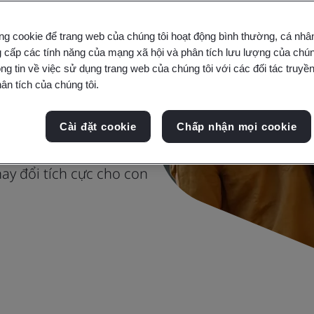
ng cookie để trang web của chúng tôi hoạt động bình thường, cá nhâ
 hướng tới
 cấp các tính năng của mạng xã hội và phân tích lưu lượng của chúng
ng tin về việc sử dụng trang web của chúng tôi với các đối tác truyền
ân tích của chúng tôi.
 và thế giới
Cài đặt cookie
Chấp nhận mọi cookie
hay đổi tích cực cho con