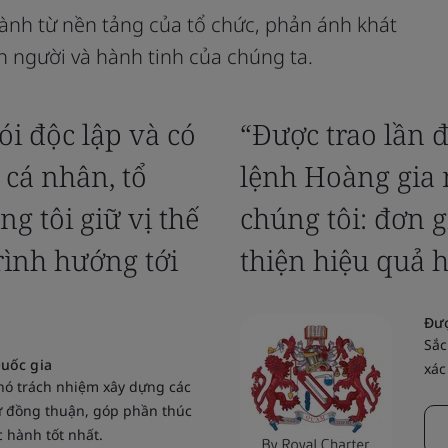
ành từ nền tảng của tổ chức, phản ánh khát
n người và hành tinh của chúng ta.
ói độc lập và có
“Được trao lần 
 cá nhân, tổ
lệnh Hoàng gia 
g tôi giữ vị thế
chúng tôi: đơn g
trình hướng tới
thiện hiệu quả 
Đượ
Sắc
uốc gia
xác
hó trách nhiệm xây dựng các
ự đồng thuận, góp phần thúc
 hành tốt nhất.