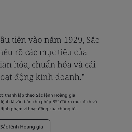
đầu tiên vào năm 1929, Sắc
“Câu 
nêu rõ các mục tiêu của
năm 1
iản hóa, chuẩn hóa và cải
chuẩn 
hoạt động kinh doanh.”
đó, ch
tích c
c thành lập theo Sắc lệnh Hoàng gia
 lệnh là văn bản cho phép BSI đặt ra mục đích và
 định phạm vi hoạt động của chúng tôi.
Sắc lệnh Hoàng gia