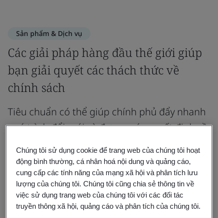
Sản phẩm & Dịch vụ
Các giải pháp hàng đầu thế giới giúp
bạn giải quyết các thách thức về
chính sách
Tiêu chuẩn có thể giúp chính phủ đẩy nhanh
quá trình đổi mới và đưa ra các quyết định về
chính sách cũng như cải thiện hiệu quả trên
Chúng tôi sử dụng cookie để trang web của chúng tôi hoạt
khắp các ban ngành của chính phủ.
động bình thường, cá nhân hoá nội dung và quảng cáo,
cung cấp các tính năng của mạng xã hội và phân tích lưu
lượng của chúng tôi. Chúng tôi cũng chia sẻ thông tin về
việc sử dụng trang web của chúng tôi với các đối tác
truyền thông xã hội, quảng cáo và phân tích của chúng tôi.
Tiêu chuẩn