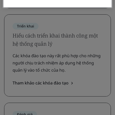
Triển khai
Hiểu cách triển khai thành công một
hệ thống quản lý
Các khóa đào tạo này rất phù hợp cho những
người chịu trách nhiệm áp dụng hệ thống
quản lý vào tổ chức của họ.
Tham khảo các khóa đào tạo
Đánh giá