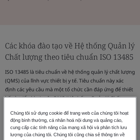
Các khóa đào tạo về Hệ thống Quản lý
Chất lượng theo tiêu chuẩn ISO 13485
ISO 13485 là tiêu chuẩn về hệ thống quản lý chất lượng
(QMS) của lĩnh vực thiết bị y tế. Tiêu chuẩn này xác
định các yêu cầu mà một tổ chức cần đáp ứng để thiết
kế và triển khai một QMS (Hệ thống Quản lý Chất
lượng) có thể đáp ứng một cách nhất quán mọi yêu
Chúng tôi sử dụng cookie để trang web của chúng tôi hoạt
cầu của khách hàng cũng như yêu cầu theo quy định
động bình thường, cá nhân hoá nội dung và quảng cáo,
hiện hành.
cung cấp các tính năng của mạng xã hội và phân tích lưu
lượng của chúng tôi. Chúng tôi cũng chia sẻ thông tin về
Làm quen với ISO 13485 và hiểu cách triển khai tiêu