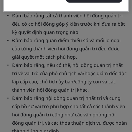
trị phê duyệt.
Đảm bảo rằng tất cả thành viên hội đồng quản trị
đều có cơ hội đóng góp ý kiến trước khi đưa ra bất
kỳ quyết định quan trọng nào.
Đảm bảo rằng quan điểm thiểu số và mối lo ngại
của từng thành viên hội đồng quản trị đều được
giải quyết một cách phù hợp.
Đảm bảo rằng, nếu có thể, hội đồng quản trị nhất
trí về vai trò của phó chủ tịch và/hoặc giám đốc độc
lập cấp cao, chủ tịch ủy ban/công ty con và các
thành viên hội đồng quản trị khác.
Đảm bảo rằng hội đồng quản trị nhất trí và cung
cấp hồ sơ vai trò phù hợp cho tất cả các thành viên
hội đồng quản trị cũng như các văn phòng hội
đồng quản trị, và các thỏa thuận dịch vụ được hoàn
thành đúng quy định.