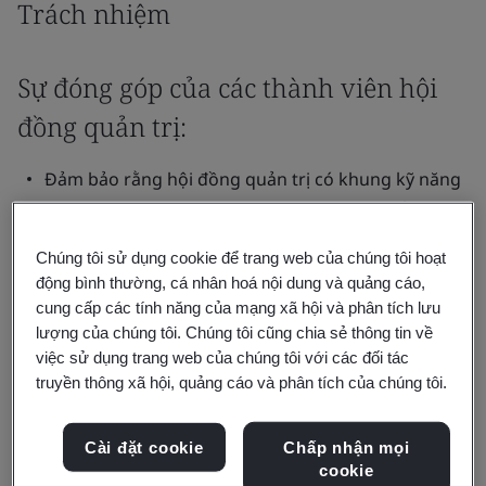
Trách nhiệm
Sự đóng góp của các thành viên hội
đồng quản trị:
Đảm bảo rằng hội đồng quản trị có khung kỹ năng
và năng lực cho các thành viên hội đồng quản trị
đồng thời tận dụng tốt nhất các kỹ năng, năng lực
Chúng tôi sử dụng cookie để trang web của chúng tôi hoạt
cũng như kinh nghiệm của tất cả thành viên hội
động bình thường, cá nhân hoá nội dung và quảng cáo,
đồng quản trị trong và giữa các cuộc họp.
cung cấp các tính năng của mạng xã hội và phân tích lưu
Khuyến khích tất cả thành viên hội đồng quản trị
lượng của chúng tôi. Chúng tôi cũng chia sẻ thông tin về
việc sử dụng trang web của chúng tôi với các đối tác
tham gia tích cực vào mọi khía cạnh hoạt động của
truyền thông xã hội, quảng cáo và phân tích của chúng tôi.
hội đồng.
Đảm bảo duy trì các tiêu chuẩn ứng xử phù hợp
Cài đặt cookie
Chấp nhận mọi
theo Quy tắc đạo đức trong kinh doanh của BSI và
cookie
các chính sách liêm chính khác được hội đồng quản