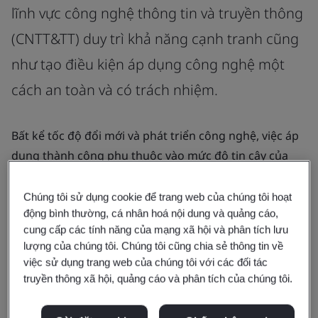
lĩnh vực công nghệ thông tin và truyền thông
(CNTT&TT) duy trì khả năng cạnh tranh cũng
như tạo điều kiện áp dụng công nghệ một
cách an toàn và có trách nhiệm.
Bất kể tốc độ đổi mới và phát triển công nghệ, việc áp
dụng thành công phụ thuộc vào mức độ tin cậy của
đổi mới và công nghệ đó. Khi trí tuệ nhân tạo (AI), điện
toán lượng tử và mật mã học phát triển nhanh chóng,
Chúng tôi sử dụng cookie để trang web của chúng tôi hoạt
động bình thường, cá nhân hoá nội dung và quảng cáo,
cách tiếp cận phù hợp dựa trên sự đồng thuận sẽ giúp
cung cấp các tính năng của mạng xã hội và phân tích lưu
thúc đẩy hợp tác, tạo điều kiện cho các tổ chức cung
lượng của chúng tôi. Chúng tôi cũng chia sẻ thông tin về
cấp công nghệ chất lượng cao mà người tiêu dùng có
việc sử dụng trang web của chúng tôi với các đối tác
thể hiểu và tin tưởng.
truyền thông xã hội, quảng cáo và phân tích của chúng tôi.
Phương thức chuẩn hóa linh hoạt mang đến sự đảm