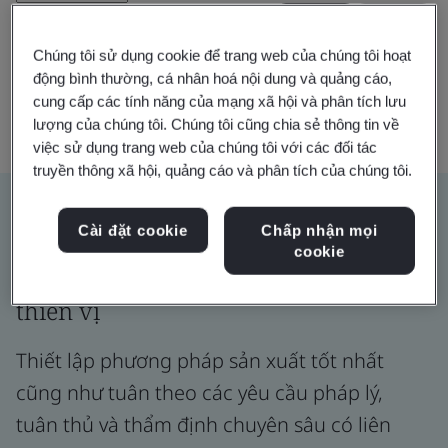
Xóa
Gửi
Chúng tôi sử dụng cookie để trang web của chúng tôi hoạt
động bình thường, cá nhân hoá nội dung và quảng cáo,
cung cấp các tính năng của mạng xã hội và phân tích lưu
lượng của chúng tôi. Chúng tôi cũng chia sẻ thông tin về
việc sử dụng trang web của chúng tôi với các đối tác
truyền thông xã hội, quảng cáo và phân tích của chúng tôi.
Chứng nhận sản phẩm, dịch vụ và
Cài đặt cookie
Chấp nhận mọi
cookie
quy trình một cách độc lập, không
thiên vị
Thiết lập phương pháp sản xuất tốt nhất
cũng như tuân theo các yêu cầu pháp lý,
tuân thủ và thẩm định chuyên sâu có liên