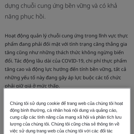
dựng chuỗi cung ứng bền vững và có khả
năng phục hồi.
Hoạt động quản lý chuỗi cung ứng trong lĩnh vực thực
phẩm đang phải đối mặt với tình trạng căng thẳng gia
tăng cũng như những thách thức không ngừng biến
đổi. Tác động lâu dài của COVID-19, chi phí thực phẩm
tăng cao và động lực hướng đến tính bền vững, tất cả
những yếu tố này đang gây áp lực buộc các tổ chức
phải giữ giá ở mức thấp.
Hãy chuẩn bị hành trang cho bản thân để trực tiếp giải
Chúng tôi sử dụng cookie để trang web của chúng tôi hoạt
quyết những thách thức này và phát triển trong lĩnh
động bình thường, cá nhân hoá nội dung và quảng cáo,
vực thực phẩm đầy thử thách.
cung cấp các tính năng của mạng xã hội và phân tích lưu
lượng của chúng tôi. Chúng tôi cũng chia sẻ thông tin về
việc sử dụng trang web của chúng tôi với các đối tác