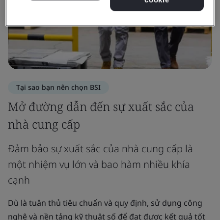
Tại sao bạn nên chọn BSI
Mở đường dẫn đến sự xuất sắc của
nhà cung cấp
Đảm bảo sự xuất sắc của nhà cung cấp là
một nhiệm vụ lớn và bao hàm nhiều khía
cạnh
Dù là tuân thủ tiêu chuẩn và quy định, sử dụng công
nghệ và nền tảng kỹ thuật số để đạt được kết quả tốt