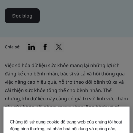
Đọc blog
Chia sẻ:
Việc số hóa dữ liệu sức khỏe mang lại những lợi ích
đáng kể cho bệnh nhân, bác sĩ và cả xã hội thông qua
việc nâng cao hiệu quả, hỗ trợ theo dõi bệnh từ xa và
cải thiện sức khỏe tổng thể cho bệnh nhân. Thế
nhưng, khi dữ liệu này càng có giá trị với lĩnh vực chăm
sóc sức khỏe, tội phạm mạng càng lộng hành và có
nhiều chiêu trò tinh vi.
Chúng tôi sử dụng cookie để trang web của chúng tôi hoạt
động bình thường, cá nhân hoá nội dung và quảng cáo,
Trong suốt 13 năm qua, lĩnh vực chăm sóc sức khỏe