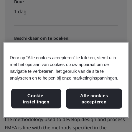
Duur
1 dag
Beschikbaar om te boeken:
Intern
Door op “Alle cookies accepteren” te klikken, stemt u in
met het opslaan van cookies op uw apparaat om de
Dates and locations
navigatie te verbeteren, het gebruik van de site te
analyseren en te helpen bij onze marketinginspanningen.
Cookie-
Alle cookies
instellingen
accepteren
This one-day course provides an overview both the of
the methodology used to develop design and process
FMEA is line with the methods specified in the