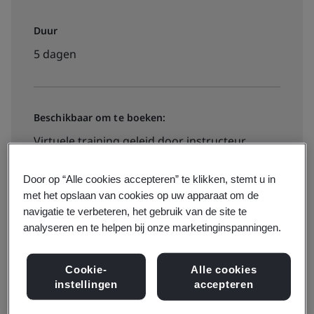
Duur
5 dagen
Beschikbaar om te boeken:
Virtuele training geleid door instructeur
Door op “Alle cookies accepteren” te klikken, stemt u in
€2895 + btw
met het opslaan van cookies op uw apparaat om de
navigatie te verbeteren, het gebruik van de site te
analyseren en te helpen bij onze marketinginspanningen.
Bekijk data, locaties en prijzen
Cookie-
Alle cookies
instellingen
accepteren
Beschikbaar om te offreren: