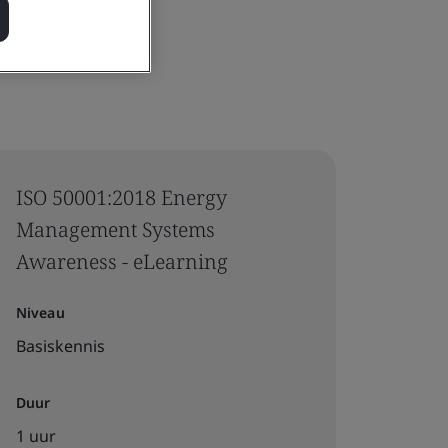
ISO 50001:2018 Energy
Management Systems
Awareness - eLearning
Niveau
Basiskennis
Duur
1 uur