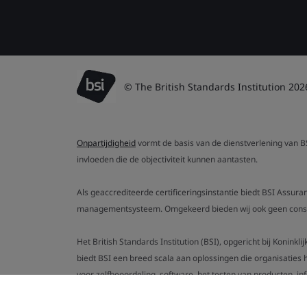
© The British Standards Institution 202
Onpartijdigheid
vormt de basis van de dienstverlening van BSI
invloeden die de objectiviteit kunnen aantasten.
Als geaccrediteerde certificeringsinstantie biedt BSI Assura
managementsysteem. Omgekeerd bieden wij ook geen consult
Het British Standards Institution (BSI), opgericht bij Koninkl
biedt BSI een breed scala aan oplossingen die organisaties 
voor zelfbeoordeling, software, het testen van producten, in