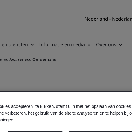
Nederland - Nederla
 en diensten
Informatie en media
Over ons
stems Awareness On-demand
rgy Management Systems A
okies accepteren” te klikken, stemt u in met het opslaan van cookie
te verbeteren, het gebruik van de site te analyseren en te helpen bij 
ningen.