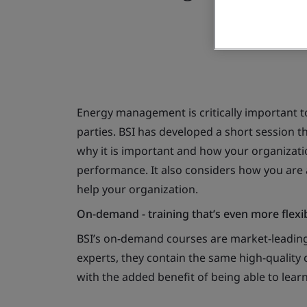
Energy management is critically important t
parties. BSI has developed a short session
why it is important and how your organiza
performance. It also considers how you are a
help your organization.
On-demand - training that’s even more flexi
BSI’s on-demand courses are market-leading
experts, they contain the same high-quality c
with the added benefit of being able to lear