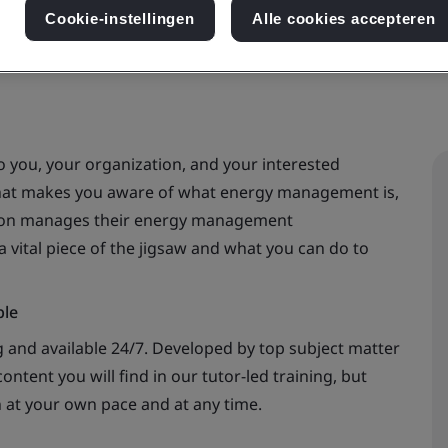
Cookie-instellingen
Alle cookies accepteren
o you, your organization, and your interested
 that makes you aware of what energy management is,
tion manages their energy management
 vital piece of the jigsaw and what you can do to
ble
 and available 24/7. Developed by top subject matter
ontent you will find in our tutor-led training, but
n at your own pace and at any time.