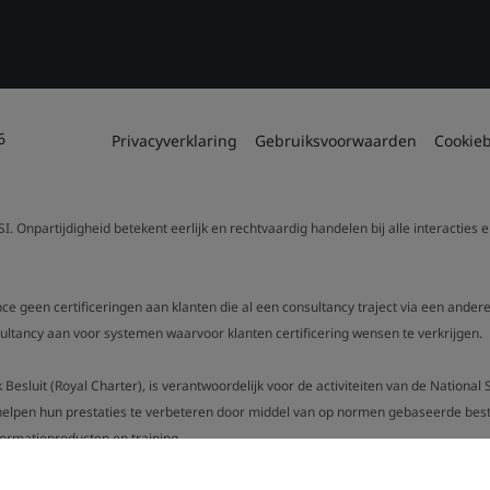
6
Privacyverklaring
Gebruiksvoorwaarden
Cookieb
. Onpartijdigheid betekent eerlijk en rechtvaardig handelen bij alle interacties
nce geen certificeringen aan klanten die al een consultancy traject via een ande
ancy aan voor systemen waarvoor klanten certificering wensen te verkrijgen.
ijk Besluit (Royal Charter), is verantwoordelijk voor de activiteiten van de Nationa
helpen hun prestaties te verbeteren door middel van op normen gebaseerde best pr
formatieproducten en training.