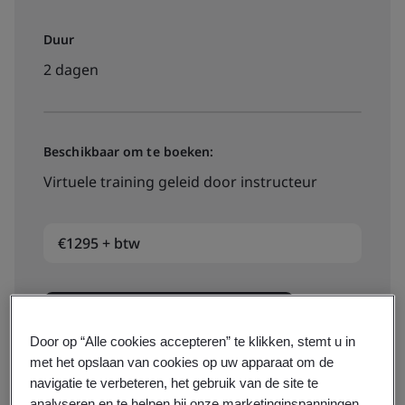
Duur
2 dagen
Beschikbaar om te boeken:
Virtuele training geleid door instructeur
€1295 + btw
Bekijk data, locaties en prijzen
Door op “Alle cookies accepteren” te klikken, stemt u in
met het opslaan van cookies op uw apparaat om de
navigatie te verbeteren, het gebruik van de site te
Beschikbaar om te offreren:
analyseren en te helpen bij onze marketinginspanningen.