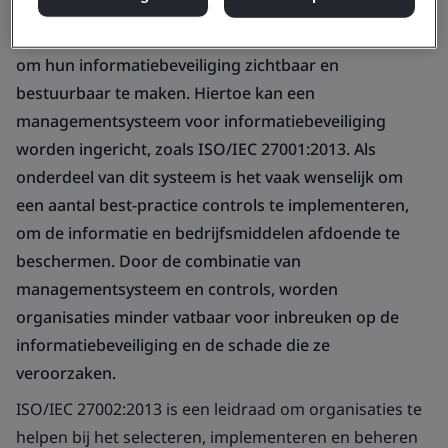
veranderende interne en externe bedreigingen,
hebben organisaties in toenemende mate behoefte
om hun informatiebeveiliging zichtbaar en
bestuurbaar te maken. Hiertoe kan een
managementsysteem voor informatiebeveiliging
worden ingericht, zoals ISO/IEC 27001:2013. Als
onderdeel van dit systeem is het vaak wenselijk om
een aantal best-practice controls te implementeren,
om de informatie en bedrijfsmiddelen afdoende te
beschermen. Door de combinatie van
managementsysteem en controls, worden
organisaties minder vatbaar voor inbreuken op de
informatiebeveiliging en de schade die ze
veroorzaken.
ISO/IEC 27002:2013 is een leidraad om organisaties te
helpen bij het selecteren, implementeren en beheren