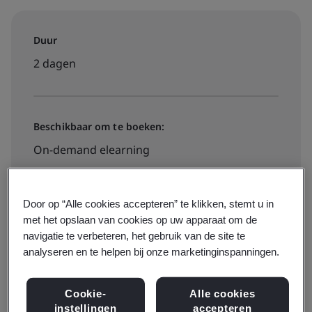
Duur
2 dagen
Beschikbaar om te boeken:
On-demand elearning
Bekijk data, locaties en prijzen
Door op “Alle cookies accepteren” te klikken, stemt u in
met het opslaan van cookies op uw apparaat om de
navigatie te verbeteren, het gebruik van de site te
analyseren en te helpen bij onze marketinginspanningen.
Cookie-
Alle cookies
Door de groeiende complexiteit van IT en steeds
instellingen
accepteren