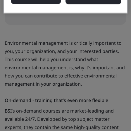
Book now
Environmental management is critically important to
you, your organization, and your interested parties.
This course will help you understand what
environmental management is, why it’s important and
how you can contribute to effective environmental
management in your organization.
On-demand - training that’s even more flexible
BSI’s on-demand courses are market-leading and
available 24/7. Developed by top subject matter
experts, they contain the same high-quality content