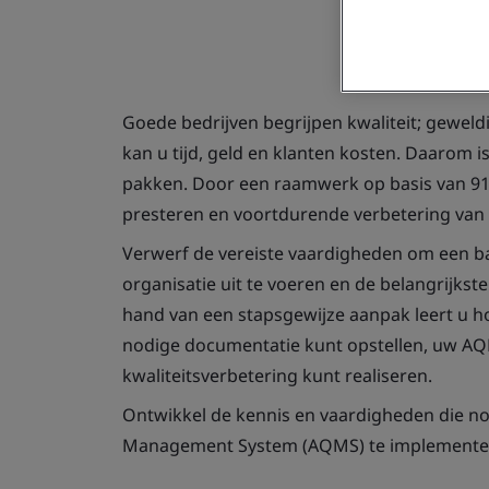
Goede bedrijven begrijpen kwaliteit; geweld
kan u tijd, geld en klanten kosten. Daarom i
pakken. Door een raamwerk op basis van 910
presteren en voortdurende verbetering van
Verwerf de vereiste vaardigheden om een ba
organisatie uit te voeren en de belangrijks
hand van een stapsgewijze aanpak leert u h
nodige documentatie kunt opstellen, uw A
kwaliteitsverbetering kunt realiseren.
Ontwikkel de kennis en vaardigheden die no
Management System (AQMS) te implemente