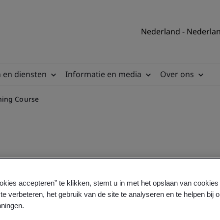
Nederland - Nederla
 en diensten
Informatie en media
Over ons
ning Course
16 Implementing Training 
okies accepteren” te klikken, stemt u in met het opslaan van cookie
te verbeteren, het gebruik van de site te analyseren en te helpen bij 
ningen.