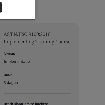
AS/EN/JISQ 9100:2016
Implementing Training Course
Niveau
Implementatie
Duur
3 dagen
Beschikbaar om te boeken: