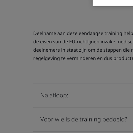
Deelname aan deze eendaagse training help
de eisen van de EU-richtlijnen inzake medis
deelnemers in staat zijn om de stappen die n
regelgeving te verminderen en dus producte
Na afloop:
Voor wie is de training bedoeld?