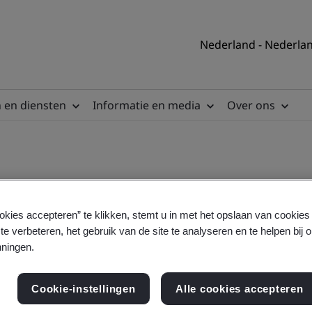
Nederland - Nederla
 en diensten
Informatie en media
Over ons
okies accepteren” te klikken, stemt u in met het opslaan van cookie
te verbeteren, het gebruik van de site te analyseren en te helpen bij 
ningen.
ering
Cookie-instellingen
Alle cookies accepteren