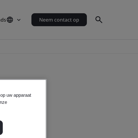
nds
Neem contact op
s op uw apparaat
onze