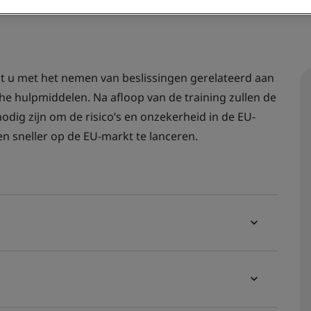
t u met het nemen van beslissingen gerelateerd aan
che hulpmiddelen. Na afloop van de training zullen de
odig zijn om de risico’s en onzekerheid in de EU-
n sneller op de EU-markt te lanceren.