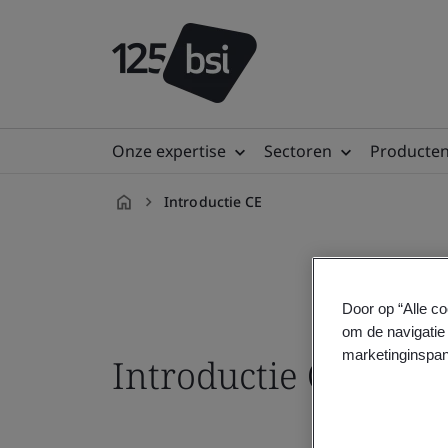
Onze expertise
Sectoren
Producten
Introductie CE
nl-
NL
Door op “Alle co
om de navigatie 
marketinginspan
Introductie CE Mark