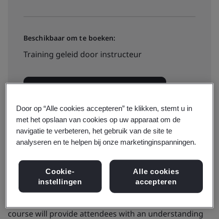
Beschikbaar om te boeken:
Training geleid door instructeur
View dates, locations and prices
Door op “Alle cookies accepteren” te klikken, stemt u in
met het opslaan van cookies op uw apparaat om de
navigatie te verbeteren, het gebruik van de site te
analyseren en te helpen bij onze marketinginspanningen.
Our EN 9100 implementation course has been
Cookie-
Alle cookies
specifically designed to support both individuals and
instellingen
accepteren
companies who are in the process off or interested in
working within the Aerospace Supply Chain. The
course will provide attendees with an understanding