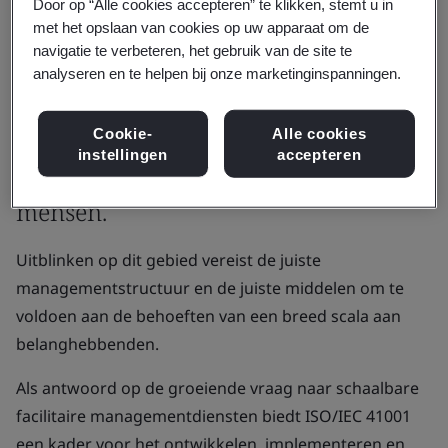
Door op “Alle cookies accepteren” te klikken, stemt u in
Faciliteitenmanagement is een
met het opslaan van cookies op uw apparaat om de
navigatie te verbeteren, het gebruik van de site te
geweldige manier om waarde aan
analyseren en te helpen bij onze marketinginspanningen.
uw bedrijf te leveren door te zorgen
voor een veilige, comfortabele en
Cookie-
Alle cookies
instellingen
accepteren
aangename werkomgeving voor uw
mensen.
Uitblinken op dit gebied vereist de juiste
managementstructuur en de juiste middelen om te
voldoen aan de behoeften van een breed scala aan
belanghebbenden.
Als antwoord op de groeiende vraag naar schaalbare
facilitaire managementdiensten biedt ISO/IEC 41001
een kader voor het ontwikkelen, implementeren en