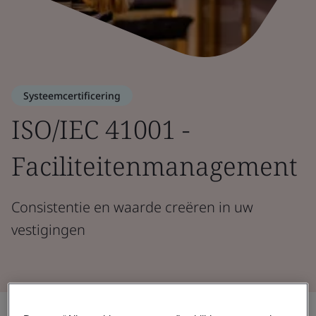
Systeemcertificering
ISO/IEC 41001 -
Faciliteitenmanagement
Consistentie en waarde creëren in uw
vestigingen