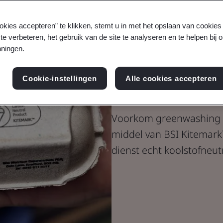
okies accepteren” te klikken, stemt u in met het opslaan van cookie
BSI Kitemark
te verbeteren, het gebruik van de site te analyseren en te helpen bij 
ningen.
koolstofneutr
Cookie-instellingen
Alle cookies accepteren
diensten
Voorkom greenwashing e
middel van BSI Kitemark™
dienst echt koolstofneutr