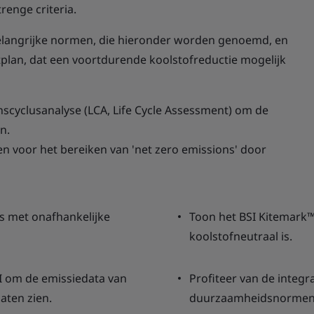
renge criteria.
belangrijke normen, die hieronder worden genoemd, en
an, dat een voortdurende koolstofreductie mogelijk
nscyclusanalyse (LCA, Life Cycle Assessment) om de
n.
nen voor het bereiken van 'net zero emissions' door
s met onafhankelijke
Toon het BSI Kitemark™
koolstofneutraal is.
I om de emissiedata van
Profiteer van de integ
aten zien.
duurzaamheidsnormen