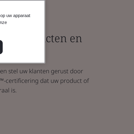
s op uw apparaat
™ voor
onze
ale producten en
n stel uw klanten gerust door
-certificering dat uw product of
aal is.