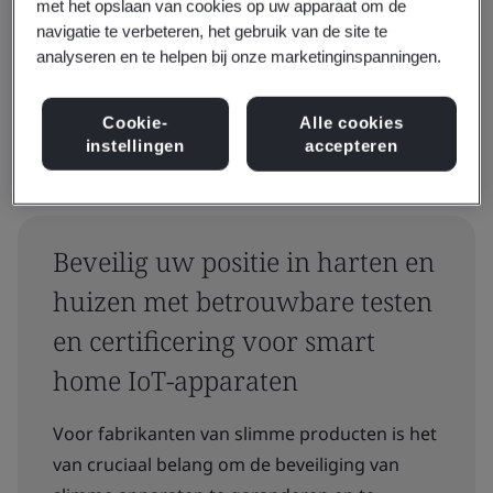
met het opslaan van cookies op uw apparaat om de
navigatie te verbeteren, het gebruik van de site te
Resetten
Zoeken
analyseren en te helpen bij onze marketinginspanningen.
Cookie-
Alle cookies
instellingen
accepteren
Beveilig uw positie in harten en
huizen met betrouwbare testen
en certificering voor smart
home IoT-apparaten
Voor fabrikanten van slimme producten is het
van cruciaal belang om de beveiliging van