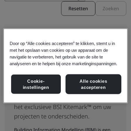
Resetten
Zoeken
Door op “Alle cookies accepteren” te klikken, stemt u in
met het opslaan van cookies op uw apparaat om de
navigatie te verbeteren, het gebruik van de site te
Building Information Modelling
analyseren en te helpen bij onze marketinginspanningen.
(BIM)-certificering
Cookie-
Alle cookies
BSI is wereldwijd marktleider op het
instellingen
accepteren
gebied van BIM-certificering en biedt
het exclusieve BSI Kitemark™ om uw
projecten te onderscheiden.
Building Information Modelling (BIM) is een