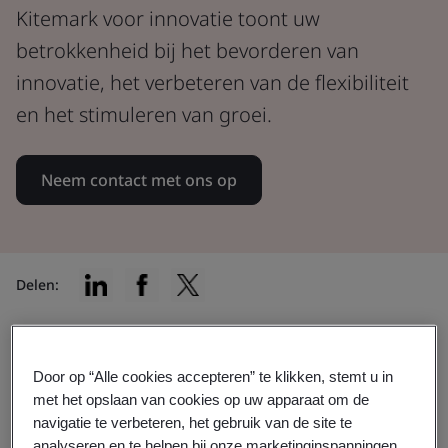
Kitemark voor innovatie toont uw
betrokkenheid bij het bevorderen van
innovatie, het verbeteren van de flexibiliteit
en het stimuleren van groei.
Neem contact met ons op
Delen:
Vind de certificering die bij u past
Door op “Alle cookies accepteren” te klikken, stemt u in
met het opslaan van cookies op uw apparaat om de
navigatie te verbeteren, het gebruik van de site te
analyseren en te helpen bij onze marketinginspanningen.