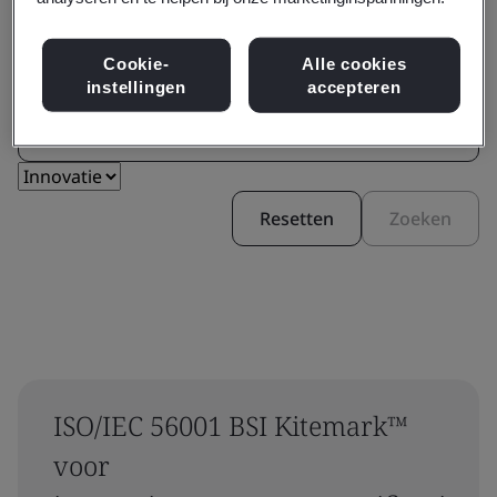
Cookie-
Alle cookies
Filteren op:
instellingen
accepteren
Resetten
Zoeken
ISO/IEC 56001 BSI Kitemark™
voor