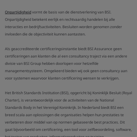
Onpartijdigheid
vormt de basis van de dienstverlening van BSI.
Onpartijdigheid betekent eerlijk en rechtvaardig handelen bij alle
interacties en bedrijfsactiviteiten. Besluiten worden genomen zonder
invloeden die de objectiviteit kunnen aantasten.
Als geaccrediteerde certificeringsinstantie biedt BSI Assurance geen
certificeringen aan klanten die al een consultancy traject via een andere
divisie van BSI Group hebben doorlopen voor hetzelfde
managementsysteem. Omgekeerd bieden wij ook geen consultancy aan
voor systemen waarvoor klanten certificering wensen te verkrijgen.
Het British Standards Institution (BSI), opgericht bij Koninklijk Besluit (Royal
Charter), is verantwoordelijk voor de activiteiten van de National
Standards Body in het Verenigd Koninkrijk. In Nederland biedt BSI een
breed scala aan oplossingen die organisaties helpen hun prestaties te
verbeteren door middel van op normen gebaseerde best practices. Dit
gaat bijvoorbeeld om certificering, een tool voor zelfbeoordeling, software,
het testen van producten, informatieproducten en training.