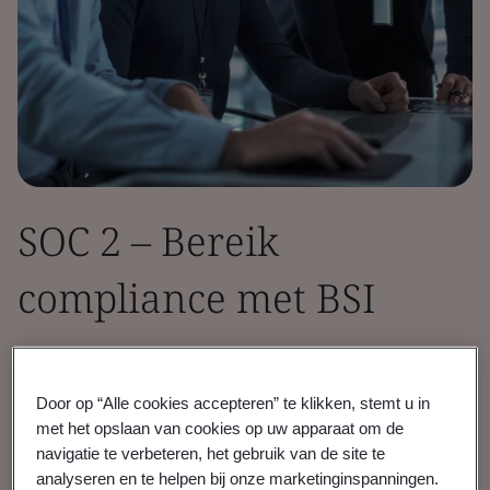
SOC 2 – Bereik
compliance met BSI
SOC 2 (Service and Organization Controls 2)
helpt serviceorganisaties klantgegevens te
Door op “Alle cookies accepteren” te klikken, stemt u in
beschermen door te voldoen aan strenge
met het opslaan van cookies op uw apparaat om de
navigatie te verbeteren, het gebruik van de site te
beveiligingsnormen.
analyseren en te helpen bij onze marketinginspanningen.