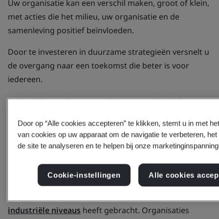
Uw organisatie kan een verschil maken, groot of klein,
met acties die het milieu, uw organisatie en de
samenleving positief beïnvloeden.
Door te investeren in duurzame strategieën versnelt u
de overgang naar een toekomst die beter is voor
iedereen.
In deze blog verkennen we hoe u ze praktisch kunt
toepassen.
Door op “Alle cookies accepteren” te klikken, stemt u in met he
van cookies op uw apparaat om de navigatie te verbeteren, het
De route naar net zero
de site te analyseren en te helpen bij onze marketinginspanning
Klimaatverandering bedreigt de stabiliteit van het
Cookie-instellingen
Alle cookies accep
milieu, nu de opwarming van de aarde de
oppervlaktetemperaturen tot
1°C boven pre-
industriële niveaus
heeft gebracht. Organisaties