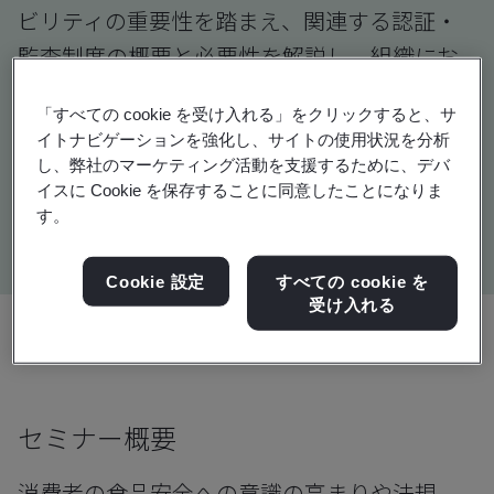
ビリティの重要性を踏まえ、関連する認証・
監査制度の概要と必要性を解説し、組織にお
ける活用や対応の方向性をを示します。
「すべての cookie を受け入れる」をクリックすると、サ
（11/20（木）14:00～15:00） お申込みは締め
イトナビゲーションを強化し、サイトの使用状況を分析
切らせていただきました。多数のお申込みを
し、弊社のマーケティング活動を支援するために、デバ
イスに Cookie を保存することに同意したことになりま
ありがとうございました。
す。
Cookie 設定
すべての cookie を
受け入れる
共有:
セミナー概要
消費者の食品安全への意識の高まりや法規