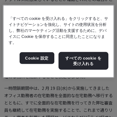
ざいました。当該テナントの専用部は保健所の指導の下で
除菌作業を行い、ビルの共用部（全館）についてビル管理
「すべての cookie を受け入れる」をクリックすると、サ
会社にて人が手を触れる可能性の高いところを中心に日常
イトナビゲーションを強化し、サイトの使用状況を分析
的に次亜塩素酸水を用いて消毒しており、更にこの度はよ
し、弊社のマーケティング活動を支援するために、デバ
り除菌力の高い薬剤でふき取り作業を追加実施済みです。
イスに Cookie を保存することに同意したことになりま
す。
この報告を受けまして、BSI グループジャパン株式会社
（神奈川県横浜市、代表取締役社長 根本 英雄）は、弊社
Cookie 設定
すべての cookie を
に来訪されるお客様および弊社社員の感染防止と安全配慮
受け入れる
を最優先し、4月20日(月)から5月6日(水)の期間、横浜本
社の事務所を閉鎖することを決定しました。
一時閉鎖期間中は、2 月 19 日(水)から実施してきました
オフィス勤務者の在宅勤務を全面的な在宅勤務へ移行する
とともに、すでに全面的な在宅勤務を行ってきた弊社審査
員も継続して在宅勤務を実施することで、これまで通りリ