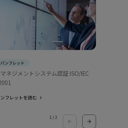
パンフレット
パンフレ
Iマネジメントシステム認証 ISO/IEC
無菌医療
2001
ーション
パンフレットを読む
パンフレ
1
/
2