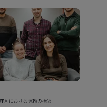
ケースス
cal：臨床AIにおける信頼の構築
iVolu