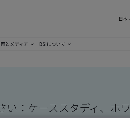
日本 
洞察とメディア
BSIについて
さい：ケーススタディ、ホ