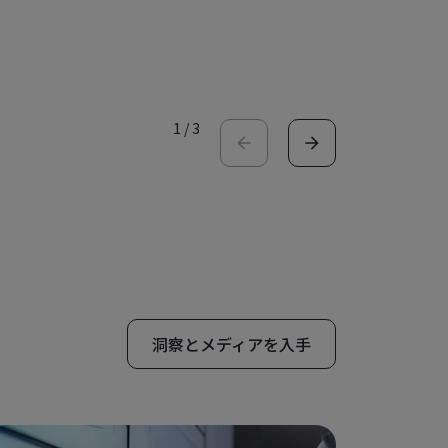
ケーススタ
1
/
3
洞察とメディアを入手