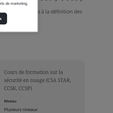
orts de marketing.
les et des audits à la définition des
s
Cours de formation sur la
sécurité en nuage (CSA STAR,
CCSK, CCSP)
Niveau
Plusieurs niveaux