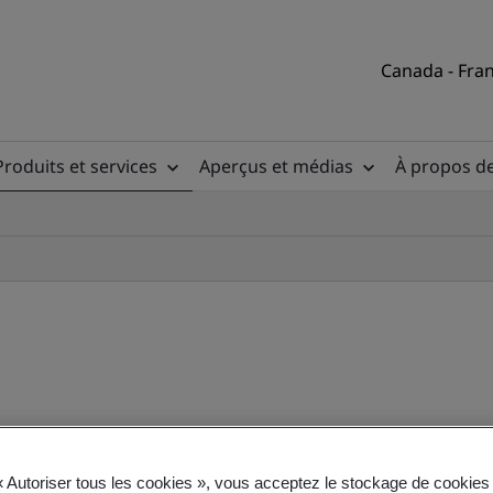
Canada - Fran
Produits et services
Aperçus et médias
À propos d
sur la sécurité en nuage (C
« Autoriser tous les cookies », vous acceptez le stockage de cookies 