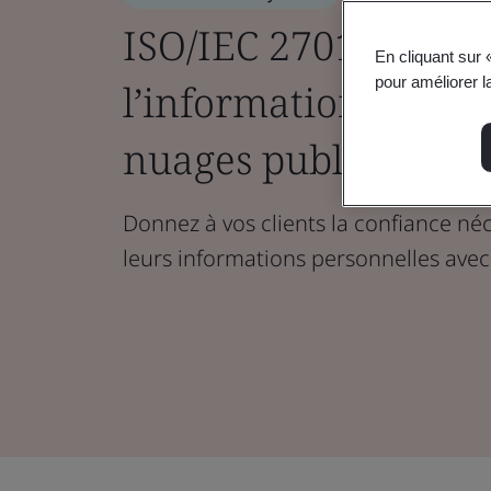
ISO/IEC 27018 - Tec
En cliquant sur 
pour améliorer la
l’information - PII d
nuages publics
Donnez à vos clients la confiance né
leurs informations personnelles avec