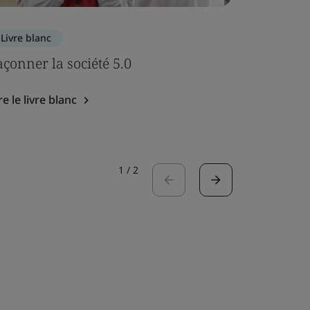
Livre blanc
Livre bla
açonner la société 5.0
Évolutio
re le livre blanc
Lire le liv
1
/
2