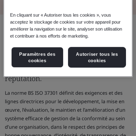
En cliquant sur « Autoriser tous les cookies », vous
acceptez le stockage de cookies sur votre appareil pour
améliorer la navigation sur le site, analyser son utilisation
Des conseils d’experts sur la gestion
et contribuer à nos efforts de marketing.
de la conformité et les meilleures
pratiques réduisent le risque
Paramètres des
Autoriser tous les
cookies
cookies
d’amendes et d’atteinte à la
réputation.
La norme BS ISO 37301 définit des exigences et des
lignes directrices pour le développement, la mise en
œuvre, l’évaluation, le maintien et l’amélioration d’un
système efficace de gestion de la conformité au sein
d’une organisation, dans le respect des principes de
bonne gouvernance, d’intégrité, de transparence, de