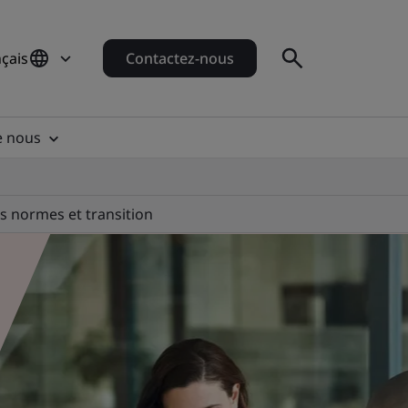
çais
Contactez-nous
e nous
s normes et transition