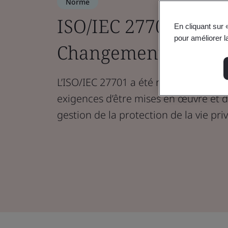
Norme
ISO/IEC 27701:2025 
En cliquant sur 
pour améliorer la
Changements clés et
L’ISO/IEC 27701 a été révisée afin de
exigences d’être mises en œuvre et 
gestion de la protection de la vie pri