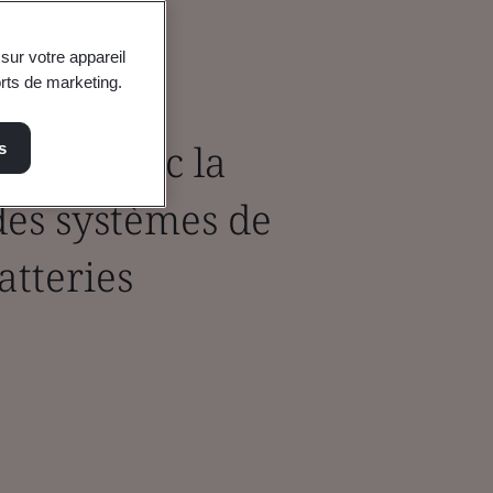
sur votre appareil
orts de marketing.
urité avec la
s
 des systèmes de
atteries