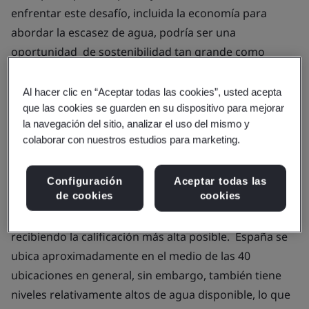
enfrentar este desafío, incluida la economía para
abordar la escasez de agua, podría ser una
oportunidad de sostenibilidad tan grande como
reducir el cambio climático, lo que facilita para que los
consumidores elijan productos que ahorren agua e
Al hacer clic en “Aceptar todas las cookies”, usted acepta
que las cookies se guarden en su dispositivo para mejorar
incorporen una mentalidad de economía circular.
la navegación del sitio, analizar el uso del mismo y
El estudio realizado por BSI, la compañía de mejora
colaborar con nuestros estudios para marketing.
empresarial y estándares, en asociación con
Waterwise, una voz líder en el uso eficiente del agua,
Configuración
Aceptar todas las
de cookies
cookies
incluye un indicador que evalúa la escasez de agua en
40 ubicaciones, con los Estados Unidos, China e India
recibiendo la calificación más alta posible. España se
ubica aproximadamente en el medio de las 40
ubicaciones en general, sin embargo, también tiene
niveles relativamente altos de agua disponible, lo que