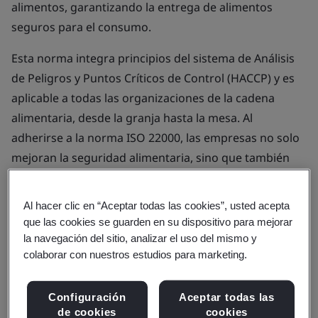
alimentos, garantizando la entrega de alimentos
seguros para el consumo.
Esta norma integra principios del sistema de Análisis
de Peligros y Puntos Críticos de Control (HACCP) y es
aplicable a todas las organizaciones de la cadena
alimentaria, desde la granja hasta la mesa. Al
adherirse a la norma ISO 22000, las empresas no solo
mejoran la seguridad alimentaria, sino que también
demuestran su compromiso con la producción y
manipulación de alimentos de forma responsable.
Al hacer clic en “Aceptar todas las cookies”, usted acepta
que las cookies se guarden en su dispositivo para mejorar
la navegación del sitio, analizar el uso del mismo y
colaborar con nuestros estudios para marketing.
Productos y servicios
Descubra cómo la norma ISO
Configuración
Aceptar todas las
de cookies
cookies