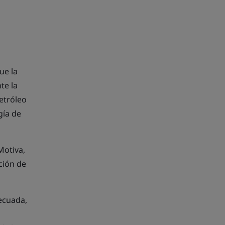
que la
te la
etróleo
gía de
Motiva,
ción de
ecuada,