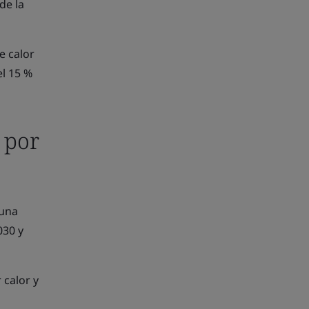
de la
e calor
l 15 %
 por
 una
030 y
 calor y