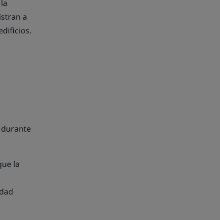
la
istran a
dificios.
a durante
que la
idad