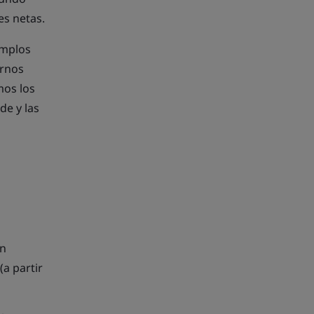
es netas.
emplos
arnos
mos los
de y las
ón
(a partir