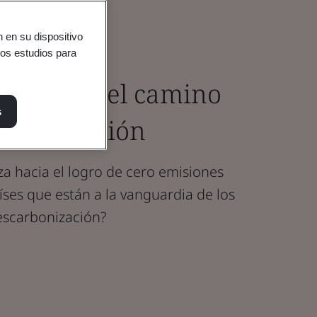
 en su dispositivo
ros estudios para
e lideran el camino
s
arbonización
a hacia el logro de cero emisiones
aíses que están a la vanguardia de los
descarbonización?