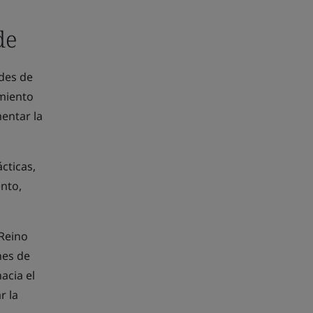
de
edes de
imiento
entar la
cticas,
ento,
 Reino
nes de
acia el
r la