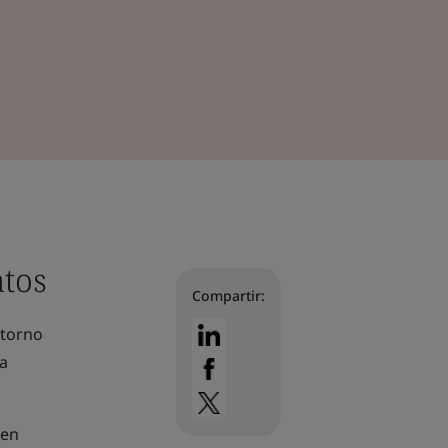
atos
Compartir:
ntorno
a
 en