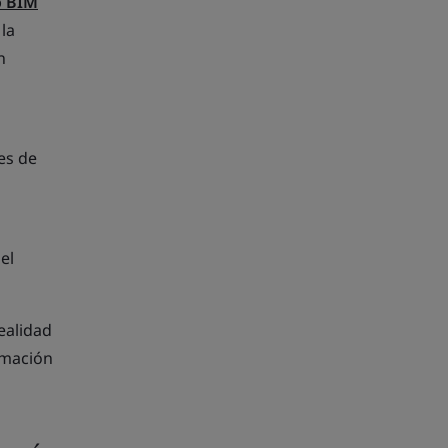
o BIM
 la
n
es de
el
ealidad
ormación