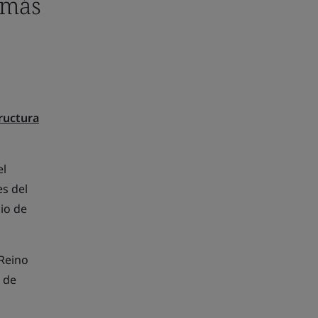
 más
ructura
el
s del
io de
 Reino
s de