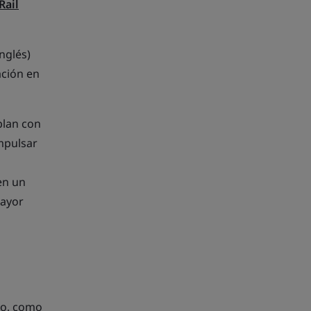
Rail
nglés)
ación en
plan con
impulsar
en un
mayor
rno, como