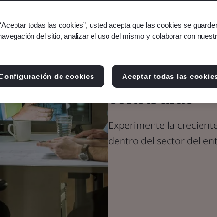
 “Aceptar todas las cookies”, usted acepta que las cookies se guarden
Blog
navegación del sitio, analizar el uso del mismo y colaborar con nuest
Entorno construido
Gestión de da
Configuración de cookies
Aceptar todas las cookie
construido
Experimente la crecient
dentro del sector del en