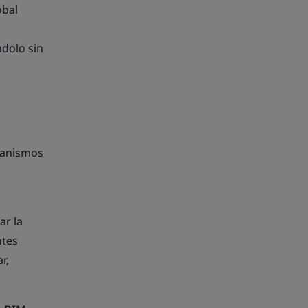
obal
dolo sin
rganismos
ar la
ntes
r,