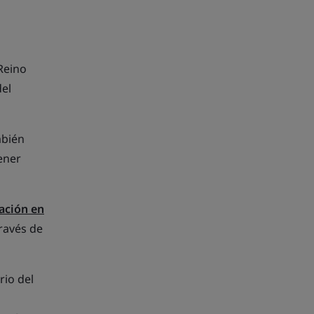
Reino
del
mbién
ener
ación en
ravés de
rio del